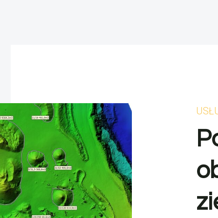
USŁ
P
o
z