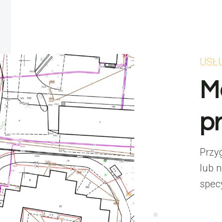
USŁ
M
p
Przy
lub 
spec