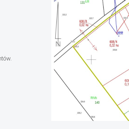
ntów.