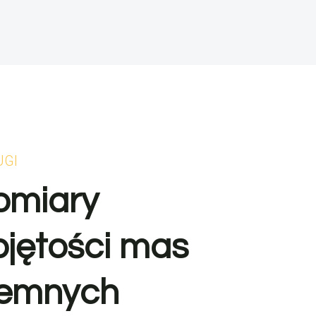
UGI
omiary
bjętości mas
iemnych