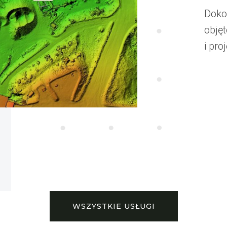
Doko
obję
i pro
WSZYSTKIE USŁUGI