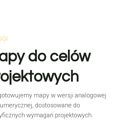
UGI
apy do celów
rojektowych
gotowujemy mapy w wersji analogowej
numerycznej, dostosowane do
yficznych wymagań projektowych.