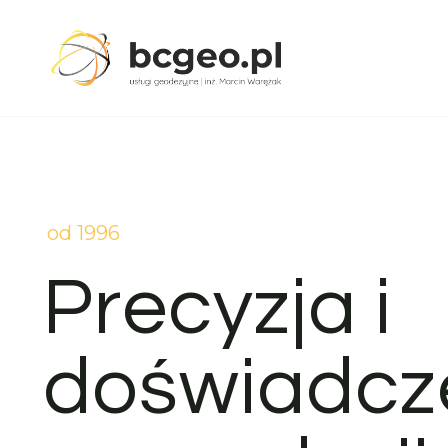
Przejdź
do
treści
od 1996
Precyzja i
doświadcz